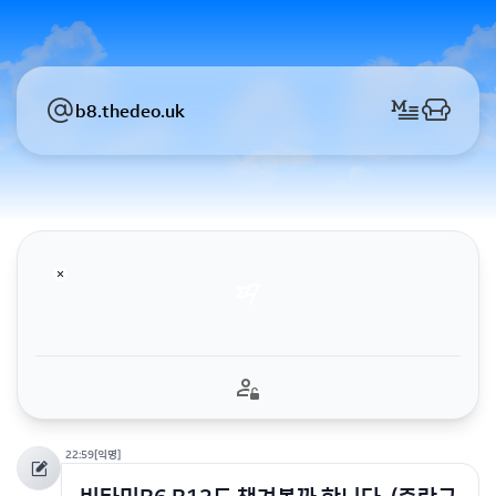
b8.thedeo.uk
22:59
[익명]