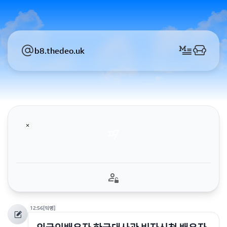
b8.thedeo.uk
12:56
[익명]